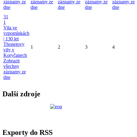
záznamy ze
záznamy ze
záznamy ze
záznamy ze
záznamy ze
dne
dne
dne
dne
dne
31
1
Vila ve
vzpomínkách
| 130 let
Thonetovy
1
2
3
4
vily v
Koryčanech
Zobrazit
všechny
záznamy ze
dne
Další zdroje
Exporty do RSS