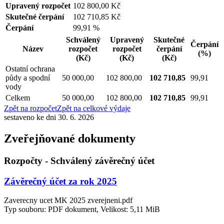
Upravený rozpočet
102 800,00 Kč
Skutečné čerpání
102 710,85 Kč
Čerpání
99,91 %
Schválený
Upravený
Skutečné
Čerpání
Název
rozpočet
rozpočet
čerpání
(%)
(Kč)
(Kč)
(Kč)
Ostatní ochrana
půdy a spodní
50 000,00
102 800,00
102 710,85
99,91
vody
Celkem
50 000,00
102 800,00
102 710,85
99,91
Zpět na rozpočet
Zpět na celkové výdaje
sestaveno ke dni 30. 6. 2026
Zveřejňované dokumenty
Rozpočty - Schválený závěrečný účet
Závěrečný účet za rok 2025
Zaverecny ucet MK 2025 zverejneni.pdf
Typ souboru: PDF dokument, Velikost: 5,11 MiB