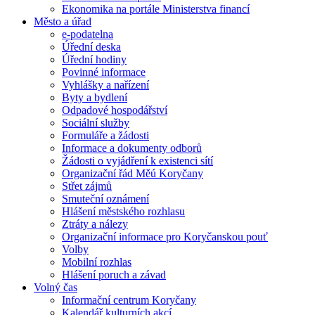
Ekonomika na portále Ministerstva financí
Město a úřad
e-podatelna
Úřední deska
Úřední hodiny
Povinné informace
Vyhlášky a nařízení
Byty a bydlení
Odpadové hospodářství
Sociální služby
Formuláře a žádosti
Informace a dokumenty odborů
Žádosti o vyjádření k existenci sítí
Organizační řád Měú Koryčany
Střet zájmů
Smuteční oznámení
Hlášení městského rozhlasu
Ztráty a nálezy
Organizační informace pro Koryčanskou pouť
Volby
Mobilní rozhlas
Hlášení poruch a závad
Volný čas
Informační centrum Koryčany
Kalendář kulturních akcí