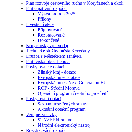
Plán rozvoje cestovního ruchu v Koryčanech a okolí
Participativní rozpočet
Výzva pro rok 2025
Přílohy
Investiční akce
Připravované
Rozpracované
Dokončené
Koryčanský zpravodaj
Technické služby města Koryčany
Družba s Městečkem Trnávka
Partnerská obec Lehota
Poskytovatelé dotací
Zlínský kraj - dotace
Evropská unie - dotace
Evropská unie - Next Generation EU
ROP - Střední Morava
Operační program životního prostředí
Poskytování dotací
Seznam uzavřených smluv
Aktuální dotační program
Veřejné zakázky
STAVEBNÍonline
Národní elektronický nástroj
Rozklikávácí rozpočet