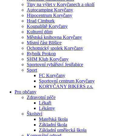
Tipy na výlet v Koryčanech a okolí
Autocamping Koryčany
Hipocentrum Koryčany
Hrad Cimburk
Koupaliště Koryčany
Kulturní dům
Městská knihovna Koryčany
Místní část Blišice
Ochotnický spolek Koryčany
Rybník Prokop
SHM Klub Koryčany
Sportovní rybářství Jestřabice
Sport
FC Koryčany
Sportovní centrum Koryčany
KORYČANY BIKERS z.s.
Pro občany
Zdravotní péče
Lékaři
Lékárny
Školství
Mateřská škola
Základní škola
Základní umělecká škola
Komunální odpad