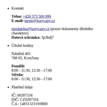
Kontakt
Tefon:
+420 573 500 999
E-mail:
mesto@korycany.cz
epodatelna@korycany.cz
(pouze dokumenty úředního
charakteru)
Datová schránka:
3p3bdj7
Úřední hodiny
Náměstí 401
768 05, Koryčany
Pondělí:
8:00 - 11:30, 12:30 - 17:00
Středa:
8:00 - 11:30, 12:30 - 17:00
Platební údaje
IČ: 00287334
DIČ: CZ0287334
Č.ú.: 1483132319/0800