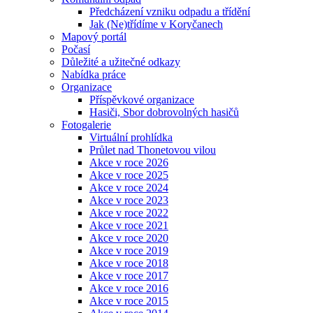
Předcházení vzniku odpadu a třídění
Jak (Ne)třídíme v Koryčanech
Mapový portál
Počasí
Důležité a užitečné odkazy
Nabídka práce
Organizace
Příspěvkové organizace
Hasiči, Sbor dobrovolných hasičů
Fotogalerie
Virtuální prohlídka
Průlet nad Thonetovou vilou
Akce v roce 2026
Akce v roce 2025
Akce v roce 2024
Akce v roce 2023
Akce v roce 2022
Akce v roce 2021
Akce v roce 2020
Akce v roce 2019
Akce v roce 2018
Akce v roce 2017
Akce v roce 2016
Akce v roce 2015