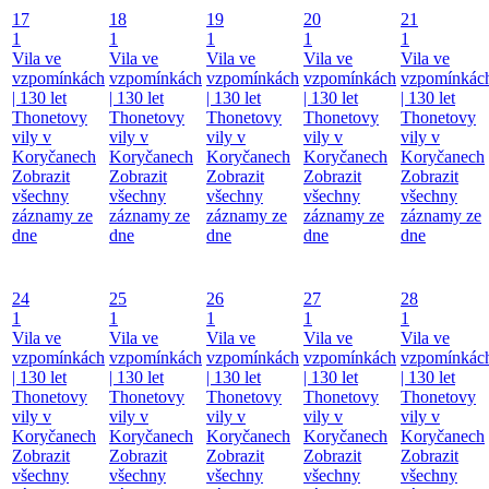
17
18
19
20
21
1
1
1
1
1
Vila ve
Vila ve
Vila ve
Vila ve
Vila ve
vzpomínkách
vzpomínkách
vzpomínkách
vzpomínkách
vzpomínkác
| 130 let
| 130 let
| 130 let
| 130 let
| 130 let
Thonetovy
Thonetovy
Thonetovy
Thonetovy
Thonetovy
vily v
vily v
vily v
vily v
vily v
Koryčanech
Koryčanech
Koryčanech
Koryčanech
Koryčanech
Zobrazit
Zobrazit
Zobrazit
Zobrazit
Zobrazit
všechny
všechny
všechny
všechny
všechny
záznamy ze
záznamy ze
záznamy ze
záznamy ze
záznamy ze
dne
dne
dne
dne
dne
24
25
26
27
28
1
1
1
1
1
Vila ve
Vila ve
Vila ve
Vila ve
Vila ve
vzpomínkách
vzpomínkách
vzpomínkách
vzpomínkách
vzpomínkác
| 130 let
| 130 let
| 130 let
| 130 let
| 130 let
Thonetovy
Thonetovy
Thonetovy
Thonetovy
Thonetovy
vily v
vily v
vily v
vily v
vily v
Koryčanech
Koryčanech
Koryčanech
Koryčanech
Koryčanech
Zobrazit
Zobrazit
Zobrazit
Zobrazit
Zobrazit
všechny
všechny
všechny
všechny
všechny