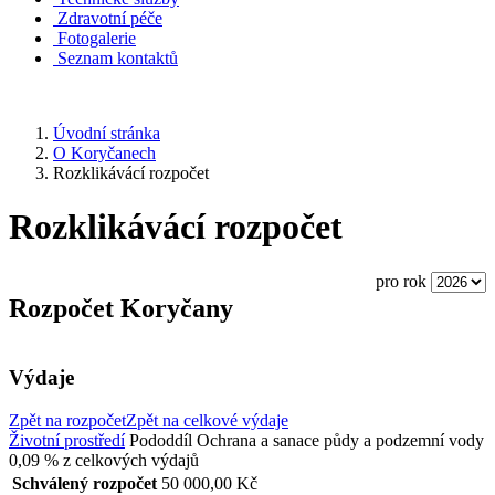
Zdravotní péče
Fotogalerie
Seznam kontaktů
Úvodní stránka
O Koryčanech
Rozklikávácí rozpočet
Rozklikávácí rozpočet
pro rok
Rozpočet Koryčany
Výdaje
Zpět na rozpočet
Zpět na celkové výdaje
Životní prostředí
Pododdíl
Ochrana a sanace půdy a podzemní vody
0,09 %
z celkových výdajů
Schválený rozpočet
50 000,00 Kč