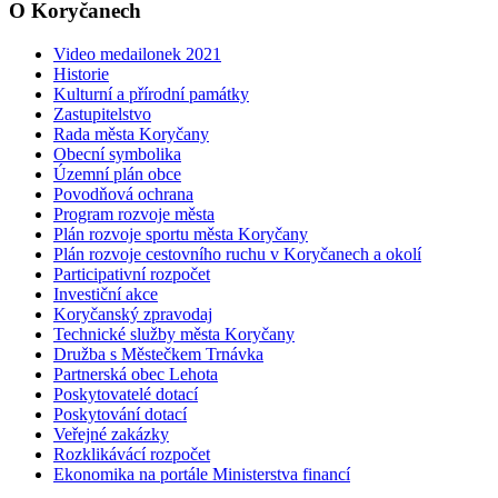
O Koryčanech
Video medailonek 2021
Historie
Kulturní a přírodní památky
Zastupitelstvo
Rada města Koryčany
Obecní symbolika
Územní plán obce
Povodňová ochrana
Program rozvoje města
Plán rozvoje sportu města Koryčany
Plán rozvoje cestovního ruchu v Koryčanech a okolí
Participativní rozpočet
Investiční akce
Koryčanský zpravodaj
Technické služby města Koryčany
Družba s Městečkem Trnávka
Partnerská obec Lehota
Poskytovatelé dotací
Poskytování dotací
Veřejné zakázky
Rozklikávácí rozpočet
Ekonomika na portále Ministerstva financí