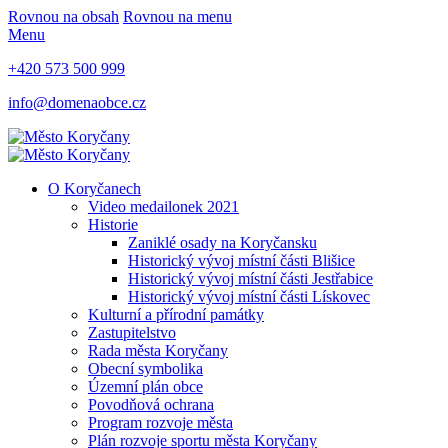
Rovnou na obsah
Rovnou na menu
Menu
+420 573 500 999
info@domenaobce.cz
O Koryčanech
Video medailonek 2021
Historie
Zaniklé osady na Koryčansku
Historický vývoj místní části Blišice
Historický vývoj místní části Jestřabice
Historický vývoj místní části Lískovec
Kulturní a přírodní památky
Zastupitelstvo
Rada města Koryčany
Obecní symbolika
Územní plán obce
Povodňová ochrana
Program rozvoje města
Plán rozvoje sportu města Koryčany