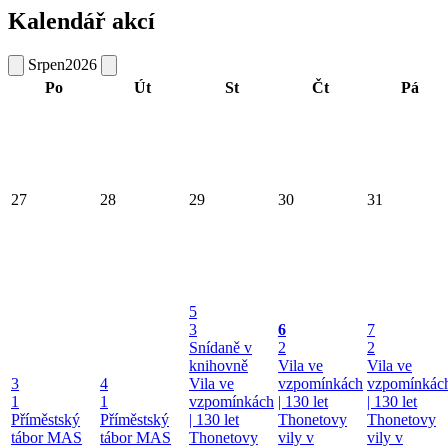
Kalendář akcí
Srpen
2026
Po
Út
St
Čt
Pá
27
28
29
30
31
5
3
6
7
Snídaně v
2
2
knihovně
Vila ve
Vila ve
3
4
Vila ve
vzpomínkách
vzpomínkác
1
1
vzpomínkách
| 130 let
| 130 let
Příměstský
Příměstský
| 130 let
Thonetovy
Thonetovy
tábor MAS
tábor MAS
Thonetovy
vily v
vily v