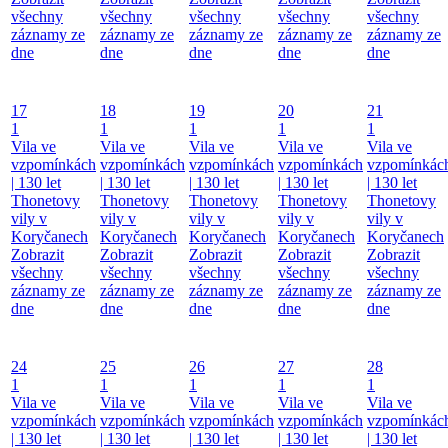
všechny
všechny
všechny
všechny
všechny
záznamy ze
záznamy ze
záznamy ze
záznamy ze
záznamy ze
dne
dne
dne
dne
dne
17
18
19
20
21
1
1
1
1
1
Vila ve
Vila ve
Vila ve
Vila ve
Vila ve
vzpomínkách
vzpomínkách
vzpomínkách
vzpomínkách
vzpomínkác
| 130 let
| 130 let
| 130 let
| 130 let
| 130 let
Thonetovy
Thonetovy
Thonetovy
Thonetovy
Thonetovy
vily v
vily v
vily v
vily v
vily v
Koryčanech
Koryčanech
Koryčanech
Koryčanech
Koryčanech
Zobrazit
Zobrazit
Zobrazit
Zobrazit
Zobrazit
všechny
všechny
všechny
všechny
všechny
záznamy ze
záznamy ze
záznamy ze
záznamy ze
záznamy ze
dne
dne
dne
dne
dne
24
25
26
27
28
1
1
1
1
1
Vila ve
Vila ve
Vila ve
Vila ve
Vila ve
vzpomínkách
vzpomínkách
vzpomínkách
vzpomínkách
vzpomínkác
| 130 let
| 130 let
| 130 let
| 130 let
| 130 let