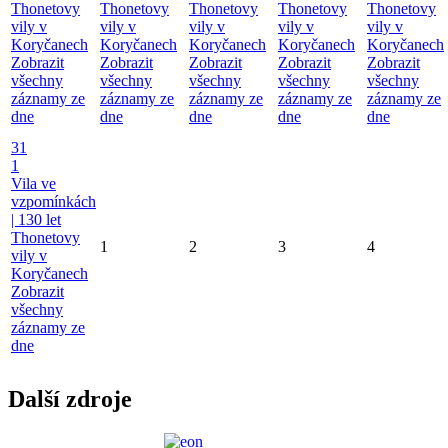
Thonetovy
Thonetovy
Thonetovy
Thonetovy
Thonetovy
vily v
vily v
vily v
vily v
vily v
Koryčanech
Koryčanech
Koryčanech
Koryčanech
Koryčanech
Zobrazit
Zobrazit
Zobrazit
Zobrazit
Zobrazit
všechny
všechny
všechny
všechny
všechny
záznamy ze
záznamy ze
záznamy ze
záznamy ze
záznamy ze
dne
dne
dne
dne
dne
31
1
Vila ve
vzpomínkách
| 130 let
Thonetovy
1
2
3
4
vily v
Koryčanech
Zobrazit
všechny
záznamy ze
dne
Další zdroje