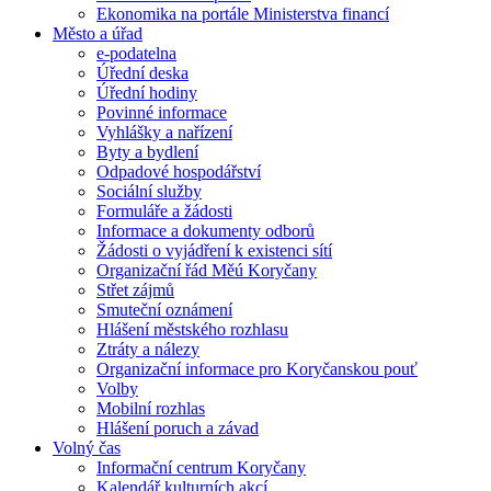
Ekonomika na portále Ministerstva financí
Město a úřad
e-podatelna
Úřední deska
Úřední hodiny
Povinné informace
Vyhlášky a nařízení
Byty a bydlení
Odpadové hospodářství
Sociální služby
Formuláře a žádosti
Informace a dokumenty odborů
Žádosti o vyjádření k existenci sítí
Organizační řád Měú Koryčany
Střet zájmů
Smuteční oznámení
Hlášení městského rozhlasu
Ztráty a nálezy
Organizační informace pro Koryčanskou pouť
Volby
Mobilní rozhlas
Hlášení poruch a závad
Volný čas
Informační centrum Koryčany
Kalendář kulturních akcí