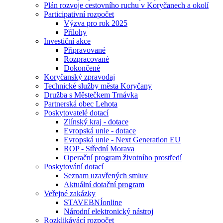
Plán rozvoje cestovního ruchu v Koryčanech a okolí
Participativní rozpočet
Výzva pro rok 2025
Přílohy
Investiční akce
Připravované
Rozpracované
Dokončené
Koryčanský zpravodaj
Technické služby města Koryčany
Družba s Městečkem Trnávka
Partnerská obec Lehota
Poskytovatelé dotací
Zlínský kraj - dotace
Evropská unie - dotace
Evropská unie - Next Generation EU
ROP - Střední Morava
Operační program životního prostředí
Poskytování dotací
Seznam uzavřených smluv
Aktuální dotační program
Veřejné zakázky
STAVEBNÍonline
Národní elektronický nástroj
Rozklikávácí rozpočet