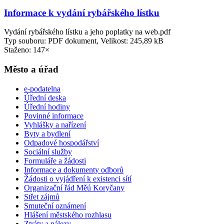
Informace k vydání rybářského lístku
Vydání rybářského lístku a jeho poplatky na web.pdf
Typ souboru: PDF dokument, Velikost: 245,89 kB
Staženo: 147×
Město a úřad
e-podatelna
Úřední deska
Úřední hodiny
Povinné informace
Vyhlášky a nařízení
Byty a bydlení
Odpadové hospodářství
Sociální služby
Formuláře a žádosti
Informace a dokumenty odborů
Žádosti o vyjádření k existenci sítí
Organizační řád Měú Koryčany
Střet zájmů
Smuteční oznámení
Hlášení městského rozhlasu
Ztráty a nálezy