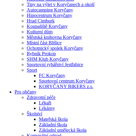
Tipy na výlet v Koryčanech a okolí
Autocamping Koryčany
Hipocentrum Koryčany
Hrad Cimburk
Koupaliště Koryčany
Kulturní dům
Městská knihovna Koryčany
Místní část Blišice
Ochotnický spolek Koryčany
Rybník Prokop
SHM Klub Koryčany
Sportovní rybářství Jestřabice
Sport
FC Koryčany
Sportovní centrum Koryčany
KORYČANY BIKERS z.s.
Pro občany
Zdravotní péče
Lékaři
Lékárny
Školství
Mateřská škola
Základní škola
Základní umělecká škola
Komunální odpad