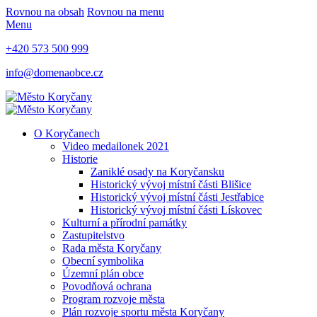
Rovnou na obsah
Rovnou na menu
Menu
+420 573 500 999
info@domenaobce.cz
O Koryčanech
Video medailonek 2021
Historie
Zaniklé osady na Koryčansku
Historický vývoj místní části Blišice
Historický vývoj místní části Jestřabice
Historický vývoj místní části Lískovec
Kulturní a přírodní památky
Zastupitelstvo
Rada města Koryčany
Obecní symbolika
Územní plán obce
Povodňová ochrana
Program rozvoje města
Plán rozvoje sportu města Koryčany