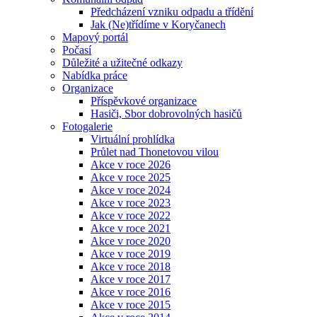
Předcházení vzniku odpadu a třídění
Jak (Ne)třídíme v Koryčanech
Mapový portál
Počasí
Důležité a užitečné odkazy
Nabídka práce
Organizace
Příspěvkové organizace
Hasiči, Sbor dobrovolných hasičů
Fotogalerie
Virtuální prohlídka
Průlet nad Thonetovou vilou
Akce v roce 2026
Akce v roce 2025
Akce v roce 2024
Akce v roce 2023
Akce v roce 2022
Akce v roce 2021
Akce v roce 2020
Akce v roce 2019
Akce v roce 2018
Akce v roce 2017
Akce v roce 2016
Akce v roce 2015