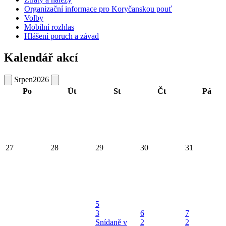
Organizační informace pro Koryčanskou pouť
Volby
Mobilní rozhlas
Hlášení poruch a závad
Kalendář akcí
Srpen
2026
Po
Út
St
Čt
Pá
27
28
29
30
31
5
3
6
7
Snídaně v
2
2