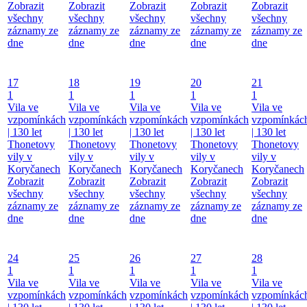
Zobrazit
Zobrazit
Zobrazit
Zobrazit
Zobrazit
všechny
všechny
všechny
všechny
všechny
záznamy ze
záznamy ze
záznamy ze
záznamy ze
záznamy ze
dne
dne
dne
dne
dne
17
18
19
20
21
1
1
1
1
1
Vila ve
Vila ve
Vila ve
Vila ve
Vila ve
vzpomínkách
vzpomínkách
vzpomínkách
vzpomínkách
vzpomínkác
| 130 let
| 130 let
| 130 let
| 130 let
| 130 let
Thonetovy
Thonetovy
Thonetovy
Thonetovy
Thonetovy
vily v
vily v
vily v
vily v
vily v
Koryčanech
Koryčanech
Koryčanech
Koryčanech
Koryčanech
Zobrazit
Zobrazit
Zobrazit
Zobrazit
Zobrazit
všechny
všechny
všechny
všechny
všechny
záznamy ze
záznamy ze
záznamy ze
záznamy ze
záznamy ze
dne
dne
dne
dne
dne
24
25
26
27
28
1
1
1
1
1
Vila ve
Vila ve
Vila ve
Vila ve
Vila ve
vzpomínkách
vzpomínkách
vzpomínkách
vzpomínkách
vzpomínkác