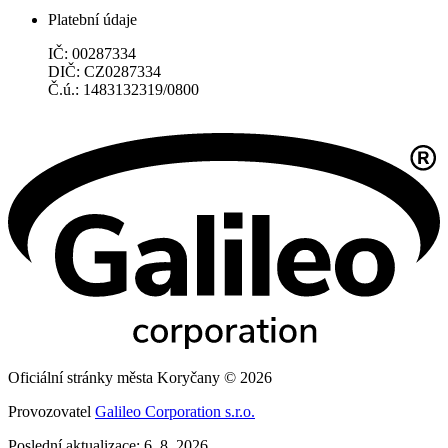
Platební údaje
IČ: 00287334
DIČ: CZ0287334
Č.ú.: 1483132319/0800
Oficiální stránky města Koryčany © 2026
Provozovatel
Galileo Corporation s.r.o.
Poslední aktualizace: 6. 8. 2026