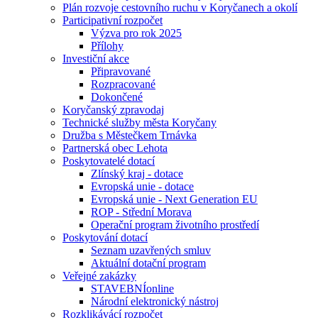
Plán rozvoje cestovního ruchu v Koryčanech a okolí
Participativní rozpočet
Výzva pro rok 2025
Přílohy
Investiční akce
Připravované
Rozpracované
Dokončené
Koryčanský zpravodaj
Technické služby města Koryčany
Družba s Městečkem Trnávka
Partnerská obec Lehota
Poskytovatelé dotací
Zlínský kraj - dotace
Evropská unie - dotace
Evropská unie - Next Generation EU
ROP - Střední Morava
Operační program životního prostředí
Poskytování dotací
Seznam uzavřených smluv
Aktuální dotační program
Veřejné zakázky
STAVEBNÍonline
Národní elektronický nástroj
Rozklikávácí rozpočet