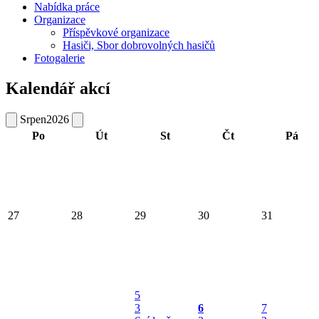
Nabídka práce
Organizace
Příspěvkové organizace
Hasiči, Sbor dobrovolných hasičů
Fotogalerie
Kalendář akcí
Srpen
2026
Po
Út
St
Čt
Pá
27
28
29
30
31
5
3
6
7