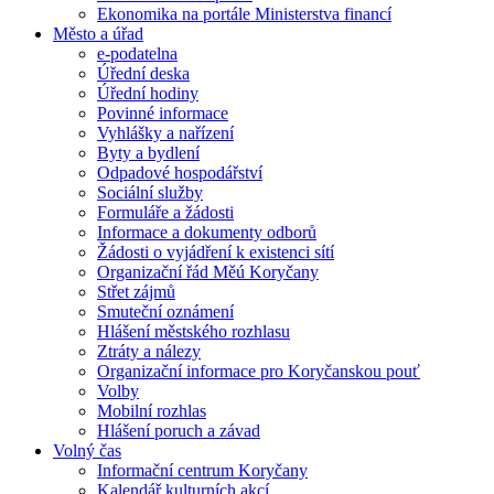
Ekonomika na portále Ministerstva financí
Město a úřad
e-podatelna
Úřední deska
Úřední hodiny
Povinné informace
Vyhlášky a nařízení
Byty a bydlení
Odpadové hospodářství
Sociální služby
Formuláře a žádosti
Informace a dokumenty odborů
Žádosti o vyjádření k existenci sítí
Organizační řád Měú Koryčany
Střet zájmů
Smuteční oznámení
Hlášení městského rozhlasu
Ztráty a nálezy
Organizační informace pro Koryčanskou pouť
Volby
Mobilní rozhlas
Hlášení poruch a závad
Volný čas
Informační centrum Koryčany
Kalendář kulturních akcí