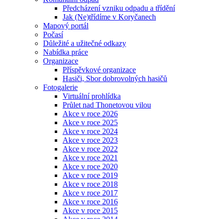
Předcházení vzniku odpadu a třídění
Jak (Ne)třídíme v Koryčanech
Mapový portál
Počasí
Důležité a užitečné odkazy
Nabídka práce
Organizace
Příspěvkové organizace
Hasiči, Sbor dobrovolných hasičů
Fotogalerie
Virtuální prohlídka
Průlet nad Thonetovou vilou
Akce v roce 2026
Akce v roce 2025
Akce v roce 2024
Akce v roce 2023
Akce v roce 2022
Akce v roce 2021
Akce v roce 2020
Akce v roce 2019
Akce v roce 2018
Akce v roce 2017
Akce v roce 2016
Akce v roce 2015