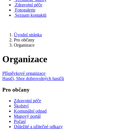
Zdravotní péče
Fotogalerie
Seznam kontaktů
Úvodní stránka
Pro občany
Organizace
Organizace
Příspěvkové organizace
Hasiči, Sbor dobrovolných hasičů
Pro občany
Zdravotní péče
Školství
Komunální odpad
Mapový portál
Počasí
Důležité a užitečné odkazy