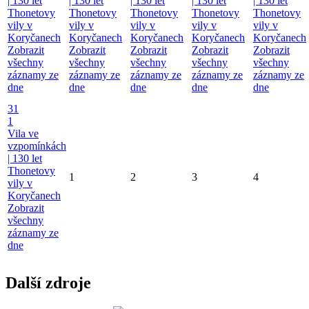
| 130 let
| 130 let
| 130 let
| 130 let
| 130 let
Thonetovy
Thonetovy
Thonetovy
Thonetovy
Thonetovy
vily v
vily v
vily v
vily v
vily v
Koryčanech
Koryčanech
Koryčanech
Koryčanech
Koryčanech
Zobrazit
Zobrazit
Zobrazit
Zobrazit
Zobrazit
všechny
všechny
všechny
všechny
všechny
záznamy ze
záznamy ze
záznamy ze
záznamy ze
záznamy ze
dne
dne
dne
dne
dne
31
1
Vila ve
vzpomínkách
| 130 let
Thonetovy
1
2
3
4
vily v
Koryčanech
Zobrazit
všechny
záznamy ze
dne
Další zdroje