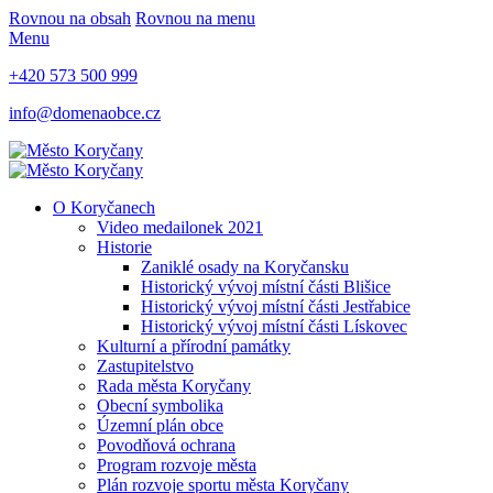
Rovnou na obsah
Rovnou na menu
Menu
+420 573 500 999
info@domenaobce.cz
O Koryčanech
Video medailonek 2021
Historie
Zaniklé osady na Koryčansku
Historický vývoj místní části Blišice
Historický vývoj místní části Jestřabice
Historický vývoj místní části Lískovec
Kulturní a přírodní památky
Zastupitelstvo
Rada města Koryčany
Obecní symbolika
Územní plán obce
Povodňová ochrana
Program rozvoje města
Plán rozvoje sportu města Koryčany