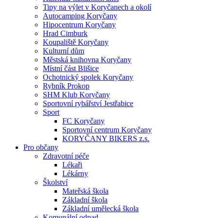
Tipy na výlet v Koryčanech a okolí
Autocamping Koryčany
Hipocentrum Koryčany
Hrad Cimburk
Koupaliště Koryčany
Kulturní dům
Městská knihovna Koryčany
Místní část Blišice
Ochotnický spolek Koryčany
Rybník Prokop
SHM Klub Koryčany
Sportovní rybářství Jestřabice
Sport
FC Koryčany
Sportovní centrum Koryčany
KORYČANY BIKERS z.s.
Pro občany
Zdravotní péče
Lékaři
Lékárny
Školství
Mateřská škola
Základní škola
Základní umělecká škola
Komunální odpad