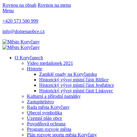
Rovnou na obsah
Rovnou na menu
Menu
+420 573 500 999
info@domenaobce.cz
O Koryčanech
Video medailonek 2021
Historie
Zaniklé osady na Koryčansku
Historický vývoj místní části Blišice
Historický vývoj místní části Jestřabice
Historický vývoj místní části Lískovec
Kulturní a přírodní památky
Zastupitelstvo
Rada města Koryčany
Obecní symbolika
Územní plán obce
Povodňová ochrana
Program rozvoje města
Plán rozvoje sportu města Koryčany