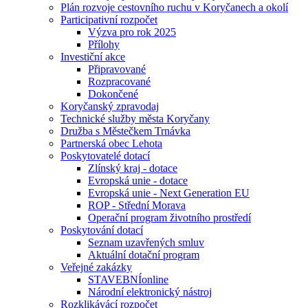
Plán rozvoje cestovního ruchu v Koryčanech a okolí
Participativní rozpočet
Výzva pro rok 2025
Přílohy
Investiční akce
Připravované
Rozpracované
Dokončené
Koryčanský zpravodaj
Technické služby města Koryčany
Družba s Městečkem Trnávka
Partnerská obec Lehota
Poskytovatelé dotací
Zlínský kraj - dotace
Evropská unie - dotace
Evropská unie - Next Generation EU
ROP - Střední Morava
Operační program životního prostředí
Poskytování dotací
Seznam uzavřených smluv
Aktuální dotační program
Veřejné zakázky
STAVEBNÍonline
Národní elektronický nástroj
Rozklikávácí rozpočet