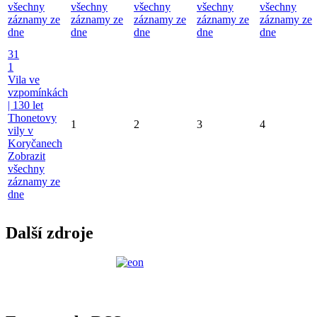
všechny
všechny
všechny
všechny
všechny
záznamy ze
záznamy ze
záznamy ze
záznamy ze
záznamy ze
dne
dne
dne
dne
dne
31
1
Vila ve
vzpomínkách
| 130 let
Thonetovy
1
2
3
4
vily v
Koryčanech
Zobrazit
všechny
záznamy ze
dne
Další zdroje