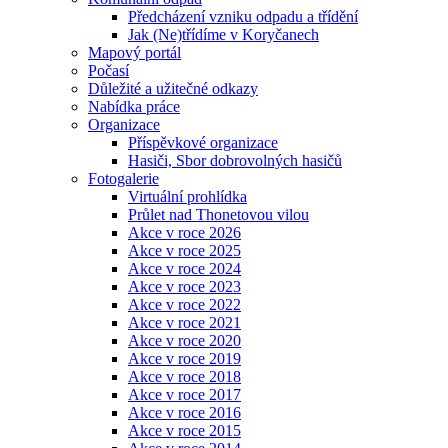
Předcházení vzniku odpadu a třídění
Jak (Ne)třídíme v Koryčanech
Mapový portál
Počasí
Důležité a užitečné odkazy
Nabídka práce
Organizace
Příspěvkové organizace
Hasiči, Sbor dobrovolných hasičů
Fotogalerie
Virtuální prohlídka
Průlet nad Thonetovou vilou
Akce v roce 2026
Akce v roce 2025
Akce v roce 2024
Akce v roce 2023
Akce v roce 2022
Akce v roce 2021
Akce v roce 2020
Akce v roce 2019
Akce v roce 2018
Akce v roce 2017
Akce v roce 2016
Akce v roce 2015