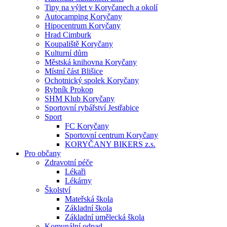
Tipy na výlet v Koryčanech a okolí
Autocamping Koryčany
Hipocentrum Koryčany
Hrad Cimburk
Koupaliště Koryčany
Kulturní dům
Městská knihovna Koryčany
Místní část Blišice
Ochotnický spolek Koryčany
Rybník Prokop
SHM Klub Koryčany
Sportovní rybářství Jestřabice
Sport
FC Koryčany
Sportovní centrum Koryčany
KORYČANY BIKERS z.s.
Pro občany
Zdravotní péče
Lékaři
Lékárny
Školství
Mateřská škola
Základní škola
Základní umělecká škola
Komunální odpad