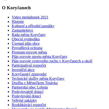
O Koryčanech
Video medailonek 2021
Historie
Kulturní a přírodní památky
Zastupitelstvo
Rada města Koryčany
Obecní symbolika
Územní plán obce
Povodňová ochrana
Program rozvoje města
Plán rozvoje sportu města Koryčany
Plán rozvoje cestovního ruchu v Koryčanech a okolí
Participativní rozpočet
Investiční akce
Koryčanský zpravodaj
Technické služby města Koryčany
Družba s Městečkem Trnávka
Partnerská obec Lehota
Poskytovatelé dotací
Poskytování dotací
Veřejné zakázky
Rozklikávácí rozpočet