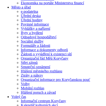
Ekonomika na portále Ministerstva financí
Město a úřad
e-podatelna
Úřední deska
Úřední hodiny
Povinné informace
Vyhlášky a nařízení
Byty a bydlení
Odpadové hospodářství
Sociální služby
Formuláře a žádosti
Informace a dokumenty odborů
Žádosti o vyjádření k existenci sítí
Organizační řád Měú Koryčany
Střet zájmů
Smuteční oznámení
Hlášení městského rozhlasu
Ztráty a nálezy
Organizační informace pro Koryčanskou pouť
Volby
Mobilní rozhlas
Hlášení poruch a závad
Volný čas
Informační centrum Koryčany
Kalendář kulturních akcí