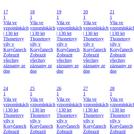
17
18
19
20
21
1
1
1
1
1
Vila ve
Vila ve
Vila ve
Vila ve
Vila ve
vzpomínkách
vzpomínkách
vzpomínkách
vzpomínkách
vzpomínkác
| 130 let
| 130 let
| 130 let
| 130 let
| 130 let
Thonetovy
Thonetovy
Thonetovy
Thonetovy
Thonetovy
vily v
vily v
vily v
vily v
vily v
Koryčanech
Koryčanech
Koryčanech
Koryčanech
Koryčanech
Zobrazit
Zobrazit
Zobrazit
Zobrazit
Zobrazit
všechny
všechny
všechny
všechny
všechny
záznamy ze
záznamy ze
záznamy ze
záznamy ze
záznamy ze
dne
dne
dne
dne
dne
24
25
26
27
28
1
1
1
1
1
Vila ve
Vila ve
Vila ve
Vila ve
Vila ve
vzpomínkách
vzpomínkách
vzpomínkách
vzpomínkách
vzpomínkác
| 130 let
| 130 let
| 130 let
| 130 let
| 130 let
Thonetovy
Thonetovy
Thonetovy
Thonetovy
Thonetovy
vily v
vily v
vily v
vily v
vily v
Koryčanech
Koryčanech
Koryčanech
Koryčanech
Koryčanech
Zobrazit
Zobrazit
Zobrazit
Zobrazit
Zobrazit