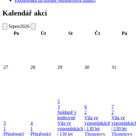
Ekonomika na portále Ministerstva financí
Kalendář akcí
Srpen
2026
Po
Út
St
Čt
Pá
27
28
29
30
31
5
3
6
7
Snídaně v
2
2
knihovně
Vila ve
Vila ve
3
4
Vila ve
vzpomínkách
vzpomínkác
1
1
vzpomínkách
| 130 let
| 130 let
Příměstský
Příměstský
| 130 let
Thonetovy
Thonetovy