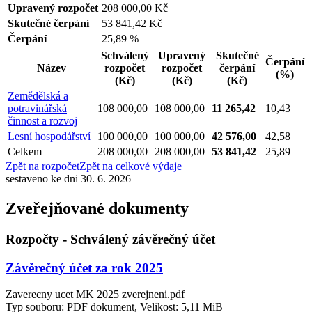
Upravený rozpočet
208 000,00 Kč
Skutečné čerpání
53 841,42 Kč
Čerpání
25,89 %
Schválený
Upravený
Skutečné
Čerpání
Název
rozpočet
rozpočet
čerpání
(%)
(Kč)
(Kč)
(Kč)
Zemědělská a
potravinářská
108 000,00
108 000,00
11 265,42
10,43
činnost a rozvoj
Lesní hospodářství
100 000,00
100 000,00
42 576,00
42,58
Celkem
208 000,00
208 000,00
53 841,42
25,89
Zpět na rozpočet
Zpět na celkové výdaje
sestaveno ke dni 30. 6. 2026
Zveřejňované dokumenty
Rozpočty - Schválený závěrečný účet
Závěrečný účet za rok 2025
Zaverecny ucet MK 2025 zverejneni.pdf
Typ souboru: PDF dokument, Velikost: 5,11 MiB