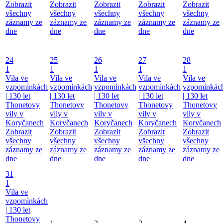
Zobrazit
Zobrazit
Zobrazit
Zobrazit
Zobrazit
všechny
všechny
všechny
všechny
všechny
záznamy ze
záznamy ze
záznamy ze
záznamy ze
záznamy ze
dne
dne
dne
dne
dne
24
25
26
27
28
1
1
1
1
1
Vila ve
Vila ve
Vila ve
Vila ve
Vila ve
vzpomínkách
vzpomínkách
vzpomínkách
vzpomínkách
vzpomínkác
| 130 let
| 130 let
| 130 let
| 130 let
| 130 let
Thonetovy
Thonetovy
Thonetovy
Thonetovy
Thonetovy
vily v
vily v
vily v
vily v
vily v
Koryčanech
Koryčanech
Koryčanech
Koryčanech
Koryčanech
Zobrazit
Zobrazit
Zobrazit
Zobrazit
Zobrazit
všechny
všechny
všechny
všechny
všechny
záznamy ze
záznamy ze
záznamy ze
záznamy ze
záznamy ze
dne
dne
dne
dne
dne
31
1
Vila ve
vzpomínkách
| 130 let
Thonetovy