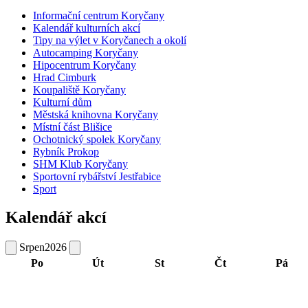
Informační centrum Koryčany
Kalendář kulturních akcí
Tipy na výlet v Koryčanech a okolí
Autocamping Koryčany
Hipocentrum Koryčany
Hrad Cimburk
Koupaliště Koryčany
Kulturní dům
Městská knihovna Koryčany
Místní část Blišice
Ochotnický spolek Koryčany
Rybník Prokop
SHM Klub Koryčany
Sportovní rybářství Jestřabice
Sport
Kalendář akcí
Srpen
2026
Po
Út
St
Čt
Pá