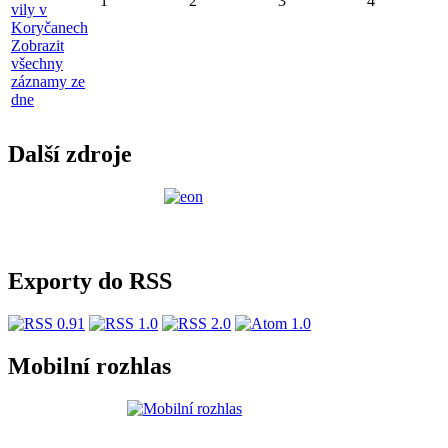
1
2
3
4
vily v
Koryčanech
Zobrazit
všechny
záznamy ze
dne
Další zdroje
Exporty do RSS
Mobilní rozhlas