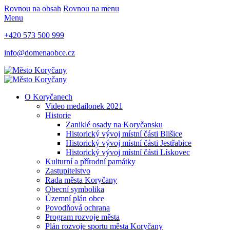
Rovnou na obsah
Rovnou na menu
Menu
+420 573 500 999
info@domenaobce.cz
O Koryčanech
Video medailonek 2021
Historie
Zaniklé osady na Koryčansku
Historický vývoj místní části Blišice
Historický vývoj místní části Jestřabice
Historický vývoj místní části Lískovec
Kulturní a přírodní památky
Zastupitelstvo
Rada města Koryčany
Obecní symbolika
Územní plán obce
Povodňová ochrana
Program rozvoje města
Plán rozvoje sportu města Koryčany