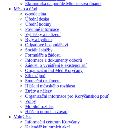
Ekonomika na portále Ministerstva financí
Město a úřad
e-podatelna
Úřední deska
Úřední hodiny
Povinné informace
Vyhlášky a nařízení
Byty a bydlení
Odpadové hospodářství
Sociální služby
Formuláře a žádosti
Informace a dokumenty odborů
Žádosti o vyjádření k existenci sítí
Organizační řád Měú Koryčany
Střet zájmů
Smuteční oznámení
Hlášení městského rozhlasu
Ztráty a nálezy
Organizační informace pro Koryčanskou pouť
Volby
Mobilní rozhlas
Hlášení poruch a závad
Volný čas
Informační centrum Koryčany
Kalendář kulturních akcí