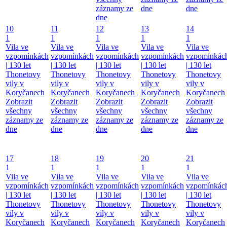
záznamy ze
dne
dne
dne
10
11
12
13
14
1
1
1
1
1
Vila ve
Vila ve
Vila ve
Vila ve
Vila ve
vzpomínkách
vzpomínkách
vzpomínkách
vzpomínkách
vzpomínkác
| 130 let
| 130 let
| 130 let
| 130 let
| 130 let
Thonetovy
Thonetovy
Thonetovy
Thonetovy
Thonetovy
vily v
vily v
vily v
vily v
vily v
Koryčanech
Koryčanech
Koryčanech
Koryčanech
Koryčanech
Zobrazit
Zobrazit
Zobrazit
Zobrazit
Zobrazit
všechny
všechny
všechny
všechny
všechny
záznamy ze
záznamy ze
záznamy ze
záznamy ze
záznamy ze
dne
dne
dne
dne
dne
17
18
19
20
21
1
1
1
1
1
Vila ve
Vila ve
Vila ve
Vila ve
Vila ve
vzpomínkách
vzpomínkách
vzpomínkách
vzpomínkách
vzpomínkác
| 130 let
| 130 let
| 130 let
| 130 let
| 130 let
Thonetovy
Thonetovy
Thonetovy
Thonetovy
Thonetovy
vily v
vily v
vily v
vily v
vily v
Koryčanech
Koryčanech
Koryčanech
Koryčanech
Koryčanech