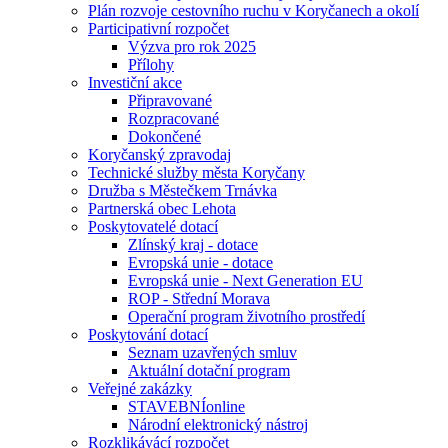
Plán rozvoje cestovního ruchu v Koryčanech a okolí
Participativní rozpočet
Výzva pro rok 2025
Přílohy
Investiční akce
Připravované
Rozpracované
Dokončené
Koryčanský zpravodaj
Technické služby města Koryčany
Družba s Městečkem Trnávka
Partnerská obec Lehota
Poskytovatelé dotací
Zlínský kraj - dotace
Evropská unie - dotace
Evropská unie - Next Generation EU
ROP - Střední Morava
Operační program životního prostředí
Poskytování dotací
Seznam uzavřených smluv
Aktuální dotační program
Veřejné zakázky
STAVEBNÍonline
Národní elektronický nástroj
Rozklikávácí rozpočet