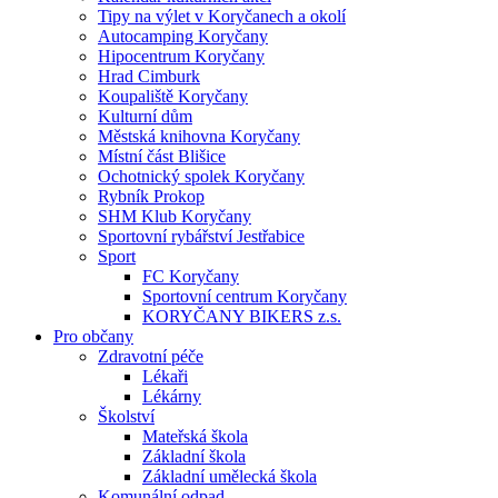
Tipy na výlet v Koryčanech a okolí
Autocamping Koryčany
Hipocentrum Koryčany
Hrad Cimburk
Koupaliště Koryčany
Kulturní dům
Městská knihovna Koryčany
Místní část Blišice
Ochotnický spolek Koryčany
Rybník Prokop
SHM Klub Koryčany
Sportovní rybářství Jestřabice
Sport
FC Koryčany
Sportovní centrum Koryčany
KORYČANY BIKERS z.s.
Pro občany
Zdravotní péče
Lékaři
Lékárny
Školství
Mateřská škola
Základní škola
Základní umělecká škola
Komunální odpad