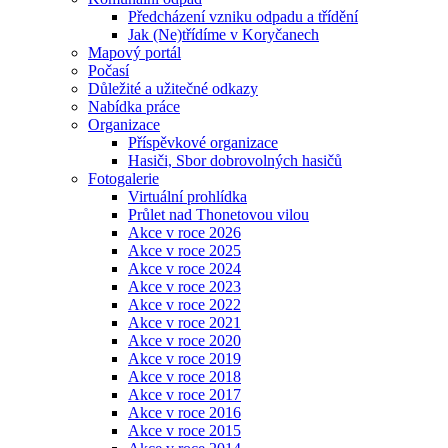
Předcházení vzniku odpadu a třídění
Jak (Ne)třídíme v Koryčanech
Mapový portál
Počasí
Důležité a užitečné odkazy
Nabídka práce
Organizace
Příspěvkové organizace
Hasiči, Sbor dobrovolných hasičů
Fotogalerie
Virtuální prohlídka
Průlet nad Thonetovou vilou
Akce v roce 2026
Akce v roce 2025
Akce v roce 2024
Akce v roce 2023
Akce v roce 2022
Akce v roce 2021
Akce v roce 2020
Akce v roce 2019
Akce v roce 2018
Akce v roce 2017
Akce v roce 2016
Akce v roce 2015