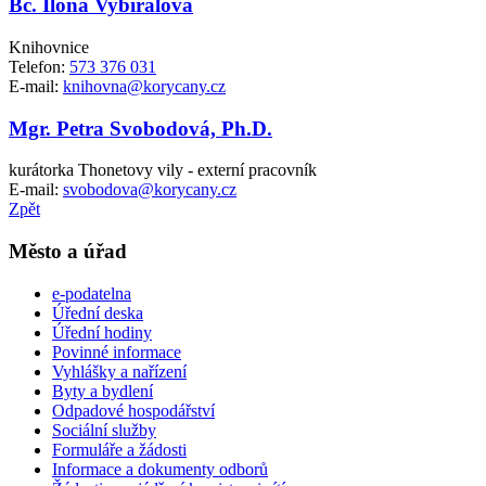
Bc. Ilona Vybíralová
Knihovnice
Telefon:
573 376 031
E-mail:
knihovna@korycany.cz
Mgr. Petra Svobodová, Ph.D.
kurátorka Thonetovy vily - externí pracovník
E-mail:
svobodova@korycany.cz
Zpět
Město a úřad
e-podatelna
Úřední deska
Úřední hodiny
Povinné informace
Vyhlášky a nařízení
Byty a bydlení
Odpadové hospodářství
Sociální služby
Formuláře a žádosti
Informace a dokumenty odborů