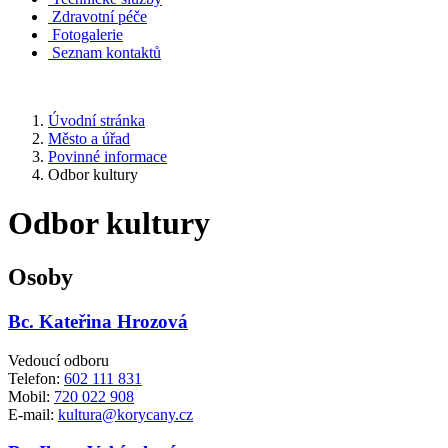
Zdravotní péče
Fotogalerie
Seznam kontaktů
Úvodní stránka
Město a úřad
Povinné informace
Odbor kultury
Odbor kultury
Osoby
Bc. Kateřina Hrozová
Vedoucí odboru
Telefon:
602 111 831
Mobil:
720 022 908
E-mail:
kultura@korycany.cz