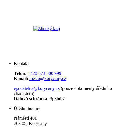
Kontakt
Tefon:
+420 573 500 999
E-mail:
mesto@korycany.cz
epodatelna@korycany.cz
(pouze dokumenty úředního
charakteru)
Datová schránka:
3p3bdj7
Úřední hodiny
Náměstí 401
768 05, Koryčany