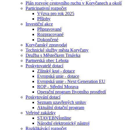
Plán rozvoje cestovního ruchu v Koryčanech a okolí
Participativní rozpočet
Výzva pro rok 2025
Přílohy
Investiční akce
Připravované
Rozpracované
Dokončené
Koryčanský zpravodaj
Technické služby města Koryčany
Družba s Městečkem Trnávka
Partnerská obec Lehota
Poskytovatelé dotací
Zlínský kraj - dotace
Evropská unie - dotace
Evropská unie - Next Generation EU
ROP - Střední Morava
Operační program životního prostředí
Poskytování dotací
Seznam uzavřených smluv
Aktuální dotační program
Veřejné zakázky
STAVEBNÍonline
Národní elektronický nástroj
Rozklikávácí rozpočet