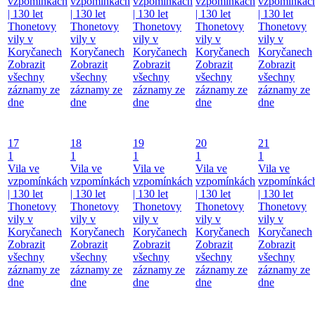
vzpomínkách
vzpomínkách
vzpomínkách
vzpomínkách
vzpomínkác
| 130 let
| 130 let
| 130 let
| 130 let
| 130 let
Thonetovy
Thonetovy
Thonetovy
Thonetovy
Thonetovy
vily v
vily v
vily v
vily v
vily v
Koryčanech
Koryčanech
Koryčanech
Koryčanech
Koryčanech
Zobrazit
Zobrazit
Zobrazit
Zobrazit
Zobrazit
všechny
všechny
všechny
všechny
všechny
záznamy ze
záznamy ze
záznamy ze
záznamy ze
záznamy ze
dne
dne
dne
dne
dne
17
18
19
20
21
1
1
1
1
1
Vila ve
Vila ve
Vila ve
Vila ve
Vila ve
vzpomínkách
vzpomínkách
vzpomínkách
vzpomínkách
vzpomínkác
| 130 let
| 130 let
| 130 let
| 130 let
| 130 let
Thonetovy
Thonetovy
Thonetovy
Thonetovy
Thonetovy
vily v
vily v
vily v
vily v
vily v
Koryčanech
Koryčanech
Koryčanech
Koryčanech
Koryčanech
Zobrazit
Zobrazit
Zobrazit
Zobrazit
Zobrazit
všechny
všechny
všechny
všechny
všechny
záznamy ze
záznamy ze
záznamy ze
záznamy ze
záznamy ze
dne
dne
dne
dne
dne