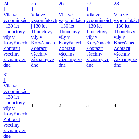
24
25
26
27
28
1
1
1
1
1
Vila ve
Vila ve
Vila ve
Vila ve
Vila ve
vzpomínkách
vzpomínkách
vzpomínkách
vzpomínkách
vzpomínkác
| 130 let
| 130 let
| 130 let
| 130 let
| 130 let
Thonetovy
Thonetovy
Thonetovy
Thonetovy
Thonetovy
vily v
vily v
vily v
vily v
vily v
Koryčanech
Koryčanech
Koryčanech
Koryčanech
Koryčanech
Zobrazit
Zobrazit
Zobrazit
Zobrazit
Zobrazit
všechny
všechny
všechny
všechny
všechny
záznamy ze
záznamy ze
záznamy ze
záznamy ze
záznamy ze
dne
dne
dne
dne
dne
31
1
Vila ve
vzpomínkách
| 130 let
Thonetovy
1
2
3
4
vily v
Koryčanech
Zobrazit
všechny
záznamy ze
dne