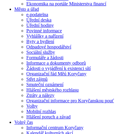
Ekonomika na portále Ministerstva financí
Město a úřad
e-podatelna
Úřední deska
Úřední hodiny
Povinné informace
Vyhlášky a nařízení
Byty a bydlení
Odpadové hospodářství
Sociální služby
Formuláře a žádosti
Informace a dokumenty odborů
Žádosti o vyjádření k existenci sítí
Organizační řád Měú Koryčany
Střet zájmů
Smuteční oznámení
Hlášení městského rozhlasu
Ztráty a nálezy
Organizační informace pro Koryčanskou pouť
Volby
Mobilní rozhlas
Hlášení poruch a závad
Volný čas
Informační centrum Koryčany
Kalendář kulturních akcí