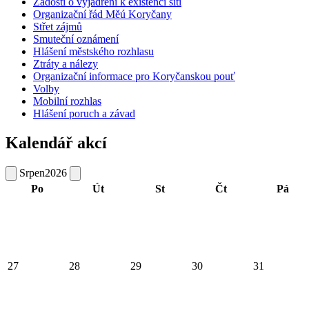
Žádosti o vyjádření k existenci sítí
Organizační řád Měú Koryčany
Střet zájmů
Smuteční oznámení
Hlášení městského rozhlasu
Ztráty a nálezy
Organizační informace pro Koryčanskou pouť
Volby
Mobilní rozhlas
Hlášení poruch a závad
Kalendář akcí
Srpen
2026
Po
Út
St
Čt
Pá
27
28
29
30
31