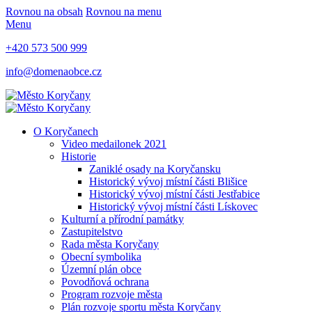
Rovnou na obsah
Rovnou na menu
Menu
+420 573 500 999
info@domenaobce.cz
O Koryčanech
Video medailonek 2021
Historie
Zaniklé osady na Koryčansku
Historický vývoj místní části Blišice
Historický vývoj místní části Jestřabice
Historický vývoj místní části Lískovec
Kulturní a přírodní památky
Zastupitelstvo
Rada města Koryčany
Obecní symbolika
Územní plán obce
Povodňová ochrana
Program rozvoje města
Plán rozvoje sportu města Koryčany