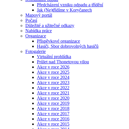
Předcházení vzniku odpadu a třídění
Jak (Ne)třídíme v Koryčanech
Mapový portál
Počasí
Důležité a užitečné odkazy
Nabídka práce
Organizace
Příspěvkové organizace
Hasiči, Sbor dobrovolných hasičů
Fotogalerie
Virtuální prohlídka
Průlet nad Thonetovou vilou
Akce v roce 2026
Akce v roce 2025
Akce v roce 2024
Akce v roce 2023
Akce v roce 2022
Akce v roce 2021
Akce v roce 2020
Akce v roce 2019
Akce v roce 2018
Akce v roce 2017
Akce v roce 2016
Akce v roce 2015