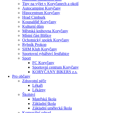
Tipy na výlet v Koryčanech a okolí
Autocamping Koryčany
Hipocentrum Koryčany
Hrad Cimburk
Koupaliště Koryčany
Kulturní dům
Městská knihovna Koryčany
Místní část Blišice
Ochotnický spolek Koryčany
Rybník Prokop
SHM Klub Koryčany
Sportovní rybářství Jestřabice
Sport
FC Koryčany
Sportovní centrum Koryčany
KORYČANY BIKERS z.s.
Pro občany
Zdravotní péče
Lékaři
Lékárny
Školství
Mateřská škola
Základní škola
Základní umělecká škola
Komunální odpad