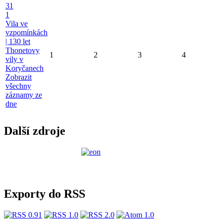
31
1
Vila ve
vzpomínkách
| 130 let
Thonetovy
1
2
3
4
vily v
Koryčanech
Zobrazit
všechny
záznamy ze
dne
Další zdroje
Exporty do RSS