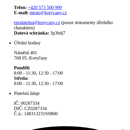
Tefon:
+420 573 500 999
E-mail:
mesto@korycany.cz
epodatelna@korycany.cz
(pouze dokumenty úředního
charakteru)
Datová schránka:
3p3bdj7
Úřední hodiny
Náměstí 401
768 05, Koryčany
Pondělí:
8:00 - 11:30, 12:30 - 17:00
Středa:
8:00 - 11:30, 12:30 - 17:00
Platební údaje
IČ: 00287334
DIČ: CZ0287334
Č.ú.: 1483132319/0800