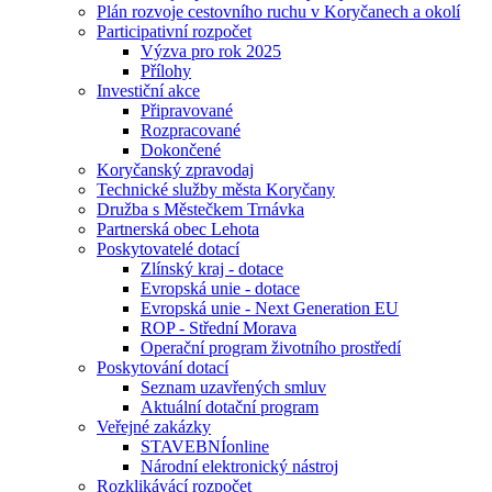
Plán rozvoje cestovního ruchu v Koryčanech a okolí
Participativní rozpočet
Výzva pro rok 2025
Přílohy
Investiční akce
Připravované
Rozpracované
Dokončené
Koryčanský zpravodaj
Technické služby města Koryčany
Družba s Městečkem Trnávka
Partnerská obec Lehota
Poskytovatelé dotací
Zlínský kraj - dotace
Evropská unie - dotace
Evropská unie - Next Generation EU
ROP - Střední Morava
Operační program životního prostředí
Poskytování dotací
Seznam uzavřených smluv
Aktuální dotační program
Veřejné zakázky
STAVEBNÍonline
Národní elektronický nástroj
Rozklikávácí rozpočet