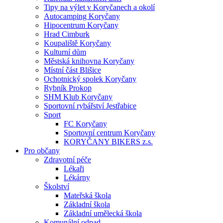
Tipy na výlet v Koryčanech a okolí
Autocamping Koryčany
Hipocentrum Koryčany
Hrad Cimburk
Koupaliště Koryčany
Kulturní dům
Městská knihovna Koryčany
Místní část Blišice
Ochotnický spolek Koryčany
Rybník Prokop
SHM Klub Koryčany
Sportovní rybářství Jestřabice
Sport
FC Koryčany
Sportovní centrum Koryčany
KORYČANY BIKERS z.s.
Pro občany
Zdravotní péče
Lékaři
Lékárny
Školství
Mateřská škola
Základní škola
Základní umělecká škola
Komunální odpad