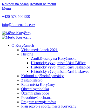
Rovnou na obsah
Rovnou na menu
Menu
+420 573 500 999
info@domenaobce.cz
O Koryčanech
Video medailonek 2021
Historie
Zaniklé osady na Koryčansku
Historický vývoj místní části Blišice
Historický vývoj místní části Jestřabice
Historický vývoj místní části Lískovec
Kulturní a přírodní památky
Zastupitelstvo
Rada města Koryčany
Obecní symbolika
Územní plán obce
Povodňová ochrana
Program rozvoje města
Plán rozvoje sportu města Koryčany