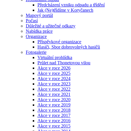
Předcházení vzniku odpadu a třídění
Jak (Ne)třídíme v Koryčanech
Mapový portál
Počasí
Důležité a užitečné odkazy
Nabídka práce
Organizace
Příspěvkové organizace
Hasiči, Sbor dobrovolných hasičů
Fotogalerie
Virtuální prohlídka
Průlet nad Thonetovou vilou
Akce v roce 2026
Akce v roce 2025
Akce v roce 2024
Akce v roce 2023
Akce v roce 2022
Akce v roce 2021
Akce v roce 2020
Akce v roce 2019
Akce v roce 2018
Akce v roce 2017
Akce v roce 2016
Akce v roce 2015