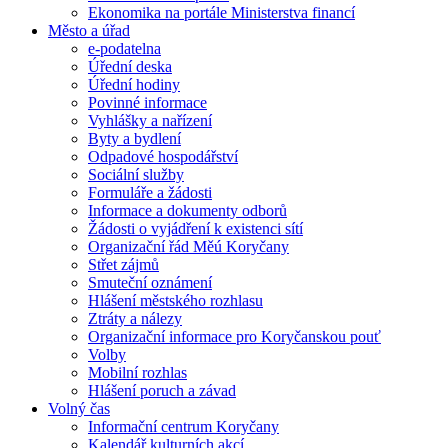
Ekonomika na portále Ministerstva financí
Město a úřad
e-podatelna
Úřední deska
Úřední hodiny
Povinné informace
Vyhlášky a nařízení
Byty a bydlení
Odpadové hospodářství
Sociální služby
Formuláře a žádosti
Informace a dokumenty odborů
Žádosti o vyjádření k existenci sítí
Organizační řád Měú Koryčany
Střet zájmů
Smuteční oznámení
Hlášení městského rozhlasu
Ztráty a nálezy
Organizační informace pro Koryčanskou pouť
Volby
Mobilní rozhlas
Hlášení poruch a závad
Volný čas
Informační centrum Koryčany
Kalendář kulturních akcí