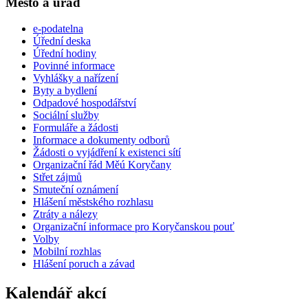
Město a úřad
e-podatelna
Úřední deska
Úřední hodiny
Povinné informace
Vyhlášky a nařízení
Byty a bydlení
Odpadové hospodářství
Sociální služby
Formuláře a žádosti
Informace a dokumenty odborů
Žádosti o vyjádření k existenci sítí
Organizační řád Měú Koryčany
Střet zájmů
Smuteční oznámení
Hlášení městského rozhlasu
Ztráty a nálezy
Organizační informace pro Koryčanskou pouť
Volby
Mobilní rozhlas
Hlášení poruch a závad
Kalendář akcí