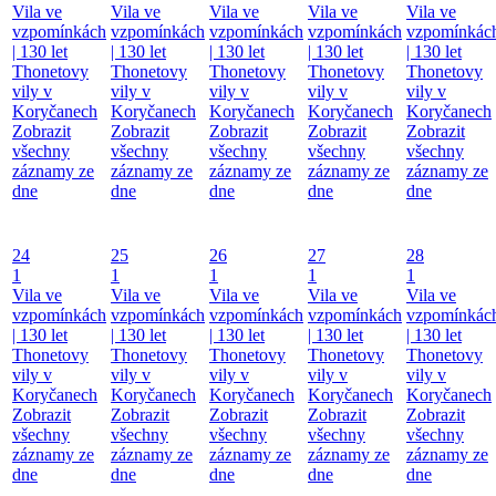
Vila ve
Vila ve
Vila ve
Vila ve
Vila ve
vzpomínkách
vzpomínkách
vzpomínkách
vzpomínkách
vzpomínkác
| 130 let
| 130 let
| 130 let
| 130 let
| 130 let
Thonetovy
Thonetovy
Thonetovy
Thonetovy
Thonetovy
vily v
vily v
vily v
vily v
vily v
Koryčanech
Koryčanech
Koryčanech
Koryčanech
Koryčanech
Zobrazit
Zobrazit
Zobrazit
Zobrazit
Zobrazit
všechny
všechny
všechny
všechny
všechny
záznamy ze
záznamy ze
záznamy ze
záznamy ze
záznamy ze
dne
dne
dne
dne
dne
24
25
26
27
28
1
1
1
1
1
Vila ve
Vila ve
Vila ve
Vila ve
Vila ve
vzpomínkách
vzpomínkách
vzpomínkách
vzpomínkách
vzpomínkác
| 130 let
| 130 let
| 130 let
| 130 let
| 130 let
Thonetovy
Thonetovy
Thonetovy
Thonetovy
Thonetovy
vily v
vily v
vily v
vily v
vily v
Koryčanech
Koryčanech
Koryčanech
Koryčanech
Koryčanech
Zobrazit
Zobrazit
Zobrazit
Zobrazit
Zobrazit
všechny
všechny
všechny
všechny
všechny
záznamy ze
záznamy ze
záznamy ze
záznamy ze
záznamy ze
dne
dne
dne
dne
dne