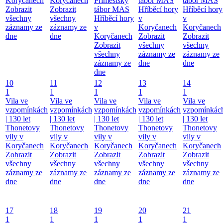
Koryčanech
Koryčanech
Příměstský
tábor MAS
tábor MAS
Zobrazit
Zobrazit
tábor MAS
Hříběcí hory
Hříběcí hory
všechny
všechny
Hříběcí hory
v
v
záznamy ze
záznamy ze
v
Koryčanech
Koryčanech
dne
dne
Koryčanech
Zobrazit
Zobrazit
Zobrazit
všechny
všechny
všechny
záznamy ze
záznamy ze
záznamy ze
dne
dne
dne
10
11
12
13
14
1
1
1
1
1
Vila ve
Vila ve
Vila ve
Vila ve
Vila ve
vzpomínkách
vzpomínkách
vzpomínkách
vzpomínkách
vzpomínkác
| 130 let
| 130 let
| 130 let
| 130 let
| 130 let
Thonetovy
Thonetovy
Thonetovy
Thonetovy
Thonetovy
vily v
vily v
vily v
vily v
vily v
Koryčanech
Koryčanech
Koryčanech
Koryčanech
Koryčanech
Zobrazit
Zobrazit
Zobrazit
Zobrazit
Zobrazit
všechny
všechny
všechny
všechny
všechny
záznamy ze
záznamy ze
záznamy ze
záznamy ze
záznamy ze
dne
dne
dne
dne
dne
17
18
19
20
21
1
1
1
1
1