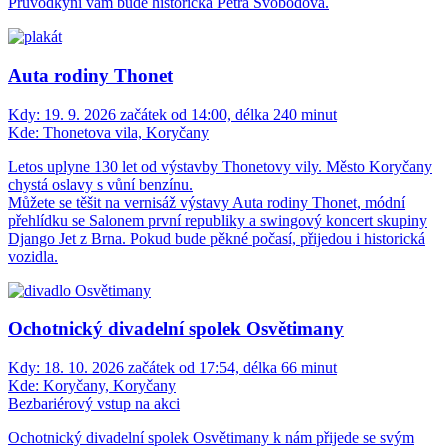
Průvodkyní vám bude historička Petra Svobodová.
Auta rodiny Thonet
Kdy:
19. 9. 2026 začátek od 14:00, délka 240 minut
Kde:
Thonetova vila, Koryčany
Letos uplyne 130 let od výstavby Thonetovy vily. Město Koryčany
chystá oslavy s vůní benzínu.
Můžete se těšit na vernisáž výstavy Auta rodiny Thonet, módní
přehlídku se Salonem první republiky a swingový koncert skupiny
Django Jet z Brna. Pokud bude pěkné počasí, přijedou i historická
vozidla.
Ochotnický divadelní spolek Osvětimany
Kdy:
18. 10. 2026 začátek od 17:54, délka 66 minut
Kde:
Koryčany, Koryčany
Bezbariérový vstup na akci
Ochotnický divadelní spolek Osvětimany k nám přijede se svým