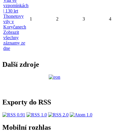
Vila ve
vzpomínkách
| 130 let
Thonetovy
1
2
3
4
vily v
Koryčanech
Zobrazit
všechny
záznamy ze
dne
Další zdroje
Exporty do RSS
Mobilní rozhlas