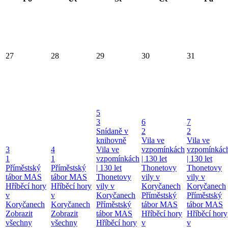
27
28
29
30
31
5
3
6
7
Snídaně v
2
2
knihovně
Vila ve
Vila ve
3
4
Vila ve
vzpomínkách
vzpomínkác
1
1
vzpomínkách
| 130 let
| 130 let
Příměstský
Příměstský
| 130 let
Thonetovy
Thonetovy
tábor MAS
tábor MAS
Thonetovy
vily v
vily v
Hříběcí hory
Hříběcí hory
vily v
Koryčanech
Koryčanech
v
v
Koryčanech
Příměstský
Příměstský
Koryčanech
Koryčanech
Příměstský
tábor MAS
tábor MAS
Zobrazit
Zobrazit
tábor MAS
Hříběcí hory
Hříběcí hory
všechny
všechny
Hříběcí hory
v
v