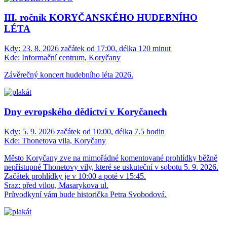
III. ročník KORYČANSKÉHO HUDEBNÍHO
LÉTA
Kdy:
23. 8. 2026 začátek od 17:00, délka 120 minut
Kde:
Informační centrum, Koryčany
Závěrečný koncert hudebního léta 2026.
Dny evropského dědictví v Koryčanech
Kdy:
5. 9. 2026 začátek od 10:00, délka 7.5 hodin
Kde:
Thonetova vila, Koryčany
Město Koryčany zve na mimořádné komentované prohlídky běžně
nepřístupné Thonetovy vily, které se uskuteční v sobotu 5. 9. 2026.
Začátek prohlídky je v 10:00 a poté v 15:45.
Sraz: před vilou, Masarykova ul.
Průvodkyní vám bude historička Petra Svobodová.