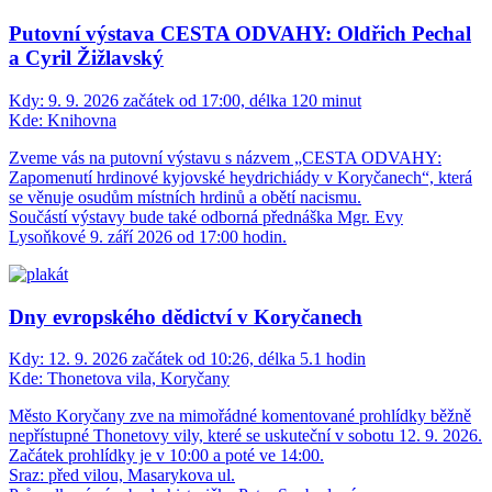
Putovní výstava CESTA ODVAHY: Oldřich Pechal
a Cyril Žižlavský
Kdy:
9. 9. 2026 začátek od 17:00, délka 120 minut
Kde:
Knihovna
Zveme vás na putovní výstavu s názvem „CESTA ODVAHY:
Zapomenutí hrdinové kyjovské heydrichiády v Koryčanech“, která
se věnuje osudům místních hrdinů a obětí nacismu.
Součástí výstavy bude také odborná přednáška Mgr. Evy
Lysoňkové 9. září 2026 od 17:00 hodin.
Dny evropského dědictví v Koryčanech
Kdy:
12. 9. 2026 začátek od 10:26, délka 5.1 hodin
Kde:
Thonetova vila, Koryčany
Město Koryčany zve na mimořádné komentované prohlídky běžně
nepřístupné Thonetovy vily, které se uskuteční v sobotu 12. 9. 2026.
Začátek prohlídky je v 10:00 a poté ve 14:00.
Sraz: před vilou, Masarykova ul.