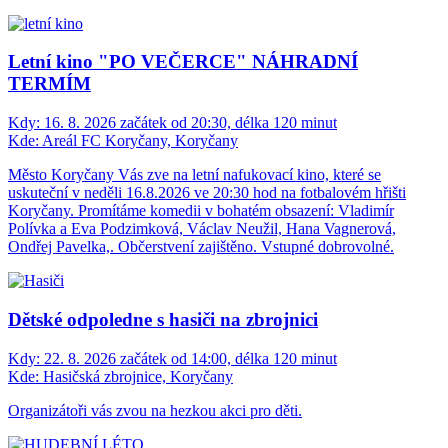
Letní kino "PO VEČERCE" NÁHRADNÍ
TERMÍM
Kdy:
16. 8. 2026 začátek od 20:30, délka 120 minut
Kde:
Areál FC Koryčany, Koryčany
Město Koryčany Vás zve na letní nafukovací kino, které se
uskuteční v neděli 16.8.2026 ve 20:30 hod na fotbalovém hřišti
Koryčany. Promítáme komedii v bohatém obsazení: Vladimír
Polívka a Eva Podzimková, Václav Neužil, Hana Vagnerová,
Ondřej Pavelka,. Občerstvení zajištěno. Vstupné dobrovolné.
Dětské odpoledne s hasiči na zbrojnici
Kdy:
22. 8. 2026 začátek od 14:00, délka 120 minut
Kde:
Hasičská zbrojnice, Koryčany
Organizátoři vás zvou na hezkou akci pro děti.