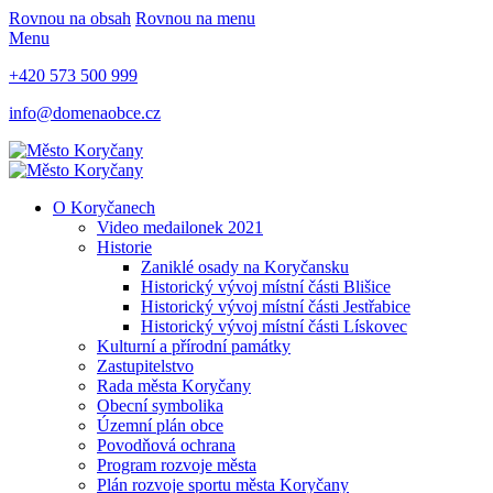
Rovnou na obsah
Rovnou na menu
Menu
+420 573 500 999
info@domenaobce.cz
O Koryčanech
Video medailonek 2021
Historie
Zaniklé osady na Koryčansku
Historický vývoj místní části Blišice
Historický vývoj místní části Jestřabice
Historický vývoj místní části Lískovec
Kulturní a přírodní památky
Zastupitelstvo
Rada města Koryčany
Obecní symbolika
Územní plán obce
Povodňová ochrana
Program rozvoje města
Plán rozvoje sportu města Koryčany