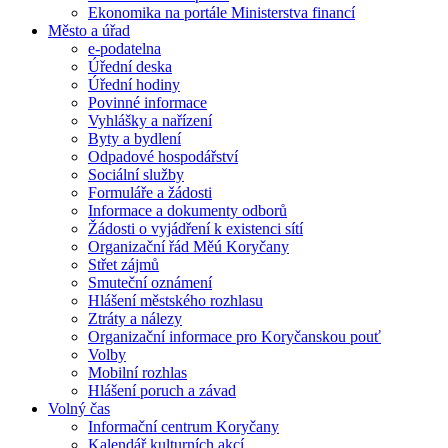
Ekonomika na portále Ministerstva financí
Město a úřad
e-podatelna
Úřední deska
Úřední hodiny
Povinné informace
Vyhlášky a nařízení
Byty a bydlení
Odpadové hospodářství
Sociální služby
Formuláře a žádosti
Informace a dokumenty odborů
Žádosti o vyjádření k existenci sítí
Organizační řád Měú Koryčany
Střet zájmů
Smuteční oznámení
Hlášení městského rozhlasu
Ztráty a nálezy
Organizační informace pro Koryčanskou pouť
Volby
Mobilní rozhlas
Hlášení poruch a závad
Volný čas
Informační centrum Koryčany
Kalendář kulturních akcí