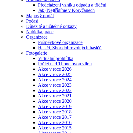
Předcházení vzniku odpadu a třídění
Jak (Ne)třídíme v Koryčanech
Mapový portál
Počasí
Důležité a užitečné odkazy
Nabídka práce
Organizace
Příspěvkové organizace
Hasiči, Sbor dobrovolných hasičů
Fotogalerie
Virtuální prohlídka
Průlet nad Thonetovou vilou
Akce v roce 2026
Akce v roce 2025
Akce v roce 2024
Akce v roce 2023
Akce v roce 2022
Akce v roce 2021
Akce v roce 2020
Akce v roce 2019
Akce v roce 2018
Akce v roce 2017
Akce v roce 2016
Akce v roce 2015