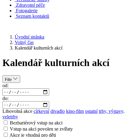
Zdravotní péče
Fotogalerie
Seznam kontaktů
Úvodní stránka
Volný čas
Kalendář kulturních akcí
Kalendář kulturních akcí
Filtr
od:
do:
Libovolná akce
církevní
divadlo
kino-film
ostatní
trhy, výstavy,
veletrhy
Bezbariérový vstup na akci
Vstup na akci povolen se zvířaty
Akce je vhodná pro děti