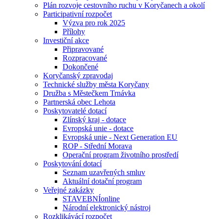
Plán rozvoje cestovního ruchu v Koryčanech a okolí
Participativní rozpočet
Výzva pro rok 2025
Přílohy
Investiční akce
Připravované
Rozpracované
Dokončené
Koryčanský zpravodaj
Technické služby města Koryčany
Družba s Městečkem Trnávka
Partnerská obec Lehota
Poskytovatelé dotací
Zlínský kraj - dotace
Evropská unie - dotace
Evropská unie - Next Generation EU
ROP - Střední Morava
Operační program životního prostředí
Poskytování dotací
Seznam uzavřených smluv
Aktuální dotační program
Veřejné zakázky
STAVEBNÍonline
Národní elektronický nástroj
Rozklikávácí rozpočet