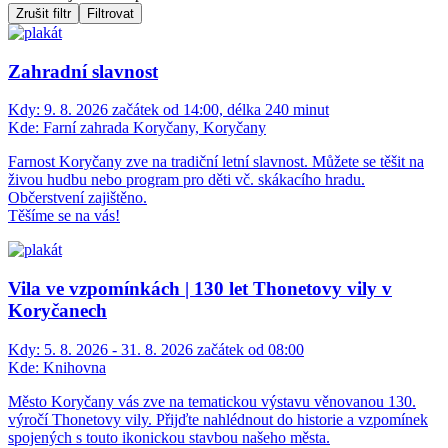
Zrušit filtr
Filtrovat
Zahradní slavnost
Kdy:
9. 8. 2026 začátek od 14:00, délka 240 minut
Kde:
Farní zahrada Koryčany, Koryčany
Farnost Koryčany zve na tradiční letní slavnost. Můžete se těšit na
živou hudbu nebo program pro děti vč. skákacího hradu.
Občerstvení zajištěno.
Těšíme se na vás!
Vila ve vzpomínkách | 130 let Thonetovy vily v
Koryčanech
Kdy:
5. 8. 2026 - 31. 8. 2026 začátek od 08:00
Kde:
Knihovna
Město Koryčany vás zve na tematickou výstavu věnovanou 130.
výročí Thonetovy vily. Přijďte nahlédnout do historie a vzpomínek
spojených s touto ikonickou stavbou našeho města.