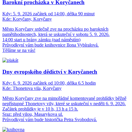
Barokní procházka v Koryčanech
Kdy:
5. 9. 2026 začátek od 14:00, délka 90 minut
Kde:
Koryčany, Koryčany
Město Koryčany srdečně zve na procházku po barokních
pamětihodnostech, která se uskuteční v sobotu 5. 9. 2026.
14:00 start u brány zámku (nad náměstím)
Průvodkyní vám bude knihovnice Ilona Vybíralová.
Těšíme se na vás!
Dny evropského dědictví v Koryčanech
Kdy:
6. 9. 2026 začátek od 10:00, délka 6.5 hodin
Kde:
Thonetova vila, Koryčany
Město Koryčany zve na mimořádné komentované prohlídky běžně
nepřístupné Thonetovy vily, které se uskuteční v neděli 6. 9. 2026.
Začátek prohlídky je v 10 h, 13 h a 15 h.
Sraz: před vilou, Masarykova ul.
Průvodkyní vám bude historička Petra Svobodová.