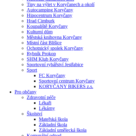
Tipy na výlet v Koryčanech a okolí
Autocamping Koryčany
Hipocentrum Koryčany
Hrad Cimburk
Koupaliště Koryčany
Kulturní dům
Městská knihovna Koryčany
Místní část Blišice
Ochotnický spolek Koryčany
Rybník Prokop
SHM Klub Koryčany
Sportovní rybářství Jestřabice
Sport
FC Koryčany
Sportovní centrum Koryčany
KORYČANY BIKERS z.s.
Pro občany
Zdravotní péče
Lékaři
Lékárny
Školství
Mateřská škola
Základní škola
Základní umělecká škola
Komunální odpad