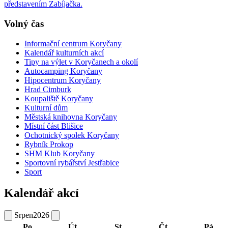
představením Zabíjačka.
Volný čas
Informační centrum Koryčany
Kalendář kulturních akcí
Tipy na výlet v Koryčanech a okolí
Autocamping Koryčany
Hipocentrum Koryčany
Hrad Cimburk
Koupaliště Koryčany
Kulturní dům
Městská knihovna Koryčany
Místní část Blišice
Ochotnický spolek Koryčany
Rybník Prokop
SHM Klub Koryčany
Sportovní rybářství Jestřabice
Sport
Kalendář akcí
Srpen
2026
Po
Út
St
Čt
Pá