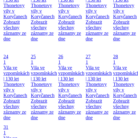
Thonetovy
Thonetovy
Thonetovy
Thonetovy
Thonetovy
vily v
vily v
vily v
vily v
vily v
Koryčanech
Koryčanech
Koryčanech
Koryčanech
Koryčanech
Zobrazit
Zobrazit
Zobrazit
Zobrazit
Zobrazit
všechny
všechny
všechny
všechny
všechny
záznamy ze
záznamy ze
záznamy ze
záznamy ze
záznamy ze
dne
dne
dne
dne
dne
24
25
26
27
28
1
1
1
1
1
Vila ve
Vila ve
Vila ve
Vila ve
Vila ve
vzpomínkách
vzpomínkách
vzpomínkách
vzpomínkách
vzpomínkác
| 130 let
| 130 let
| 130 let
| 130 let
| 130 let
Thonetovy
Thonetovy
Thonetovy
Thonetovy
Thonetovy
vily v
vily v
vily v
vily v
vily v
Koryčanech
Koryčanech
Koryčanech
Koryčanech
Koryčanech
Zobrazit
Zobrazit
Zobrazit
Zobrazit
Zobrazit
všechny
všechny
všechny
všechny
všechny
záznamy ze
záznamy ze
záznamy ze
záznamy ze
záznamy ze
dne
dne
dne
dne
dne
31
1