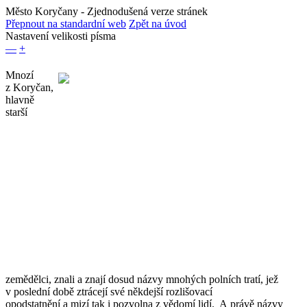
Město Koryčany
- Zjednodušená verze stránek
Přepnout na standardní web
Zpět na úvod
Nastavení velikosti písma
—
+
Mnozí
z Koryčan,
hlavně
starší
zemědělci, znali a znají dosud názvy mnohých polních tratí, jež
v poslední době ztrácejí své někdejší rozlišovací
opodstatnění a mizí tak i pozvolna z vědomí lidí. A právě názvy