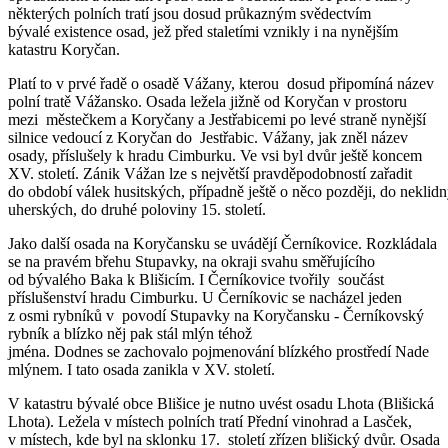
některých polních tratí jsou dosud průkazným svědectvím
bývalé existence osad, jež před staletími vznikly i na nynějším
katastru Koryčan.
Platí to v prvé řadě o osadě Vážany, kterou dosud připomíná název
polní tratě Vážansko. Osada ležela jižně od Koryčan v prostoru
mezi městečkem a Koryčany a Jestřabicemi po levé straně nynější
silnice vedoucí z Koryčan do Jestřabic. Vážany, jak zněl název
osady, příslušely k hradu Cimburku. Ve vsi byl dvůr ještě koncem
XV. století. Zánik Vážan lze s největší pravděpodobností zařadit
do období válek husitských, případně ještě o něco později, do neklid
uherských, do druhé poloviny 15. století.
Jako další osada na Koryčansku se uvádějí Černíkovice. Rozkládala
se na pravém břehu Stupavky, na okraji svahu směřujícího
od bývalého Baka k Blišicím. I Černíkovice tvořily součást
příslušenství hradu Cimburku. U Černíkovic se nacházel jeden
z osmi rybníků v povodí Stupavky na Koryčansku - Černíkovský
rybník a blízko něj pak stál mlýn téhož
jména. Dodnes se zachovalo pojmenování blízkého prostředí Nade
mlýnem. I tato osada zanikla v XV. století.
V katastru bývalé obce Blišice je nutno uvést osadu Lhota (Blišická
Lhota). Ležela v místech polních tratí Přední vinohrad a Lasček,
v místech, kde byl na sklonku 17. století zřízen blišický dvůr. Osada