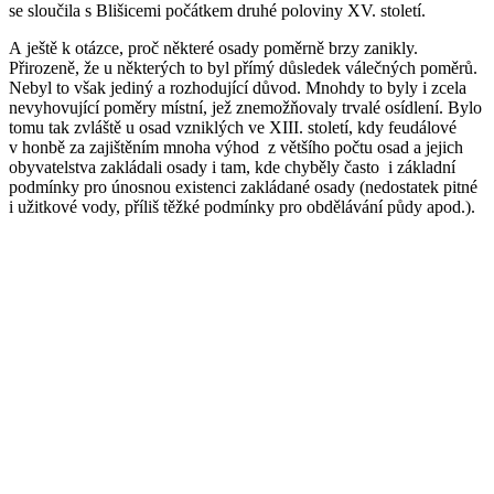
se sloučila s Blišicemi počátkem druhé poloviny XV. století.
A ještě k otázce, proč některé osady poměrně brzy zanikly.
Přirozeně, že u některých to byl přímý důsledek válečných poměrů.
Nebyl to však jediný a rozhodující důvod. Mnohdy to byly i zcela
nevyhovující poměry místní, jež znemožňovaly trvalé osídlení. Bylo
tomu tak zvláště u osad vzniklých ve XIII. století, kdy feudálové
v honbě za zajištěním mnoha výhod z většího počtu osad a jejich
obyvatelstva zakládali osady i tam, kde chyběly často i základní
podmínky pro únosnou existenci zakládané osady (nedostatek pitné
i užitkové vody, příliš těžké podmínky pro obdělávání půdy apod.).