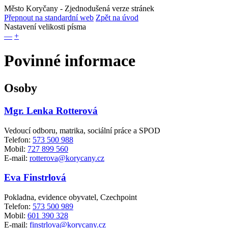
Město Koryčany
- Zjednodušená verze stránek
Přepnout na standardní web
Zpět na úvod
Nastavení velikosti písma
—
+
Povinné informace
Osoby
Mgr. Lenka Rotterová
Vedoucí odboru, matrika, sociální práce a SPOD
Telefon:
573 500 988
Mobil:
727 899 560
E-mail:
rotterova@korycany.cz
Eva Finstrlová
Pokladna, evidence obyvatel, Czechpoint
Telefon:
573 500 989
Mobil:
601 390 328
E-mail:
finstrlova@korycany.cz